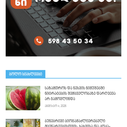
ᲑᲝᲚᲝ ᲡᲘᲐᲮᲚᲔᲔᲑᲘ
საზამთროს და ნესვის ნიმუშებში
ნიტრატების შემცველობაზე დარღვევა
არ გამოვლინდა
აგვისტო 4, 2026
ბუნებრივი ბიოგამაძლიერებელი
მცენარეებისთვის: ხახვისა და კოკა-