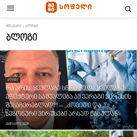
მთავარი
ბლოგი
ᲑᲚᲝᲒᲘ
ᲑᲚᲝᲒᲘ
რა არის, ყველაზე სწრაფი და ყველაზე
ეფექტური საშუალება ამ ვერაგი ვირუსის
შესაჩერებლად?! – „კოვიდი და
სეზონური ვირუსები არსად წასულან“
აგვისტო 6, 2026