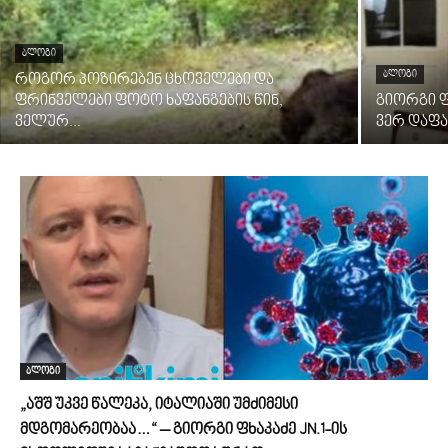
ᲑᲚᲝᲒᲘ
ᲑᲚᲝᲒᲘ
როგორ პოზირებენ ცხოველები და
ფრინველები ფოტო ხაფანგების წინ,
გიორგი ფ
ველურ...
ვერ დაფარ
ბლოგი
„აშშ უკვე წალეკა, იტალიაში უმძიმესი
მდგომარეობაა…“ – გიორგი ფხაკაძე JN.1-ის