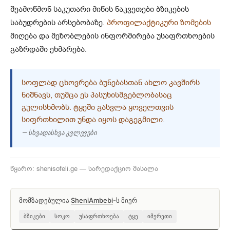
შეამოწმონ საკუთარი მიწის ნაკვეთები ბზიკების
საბუდრების არსებობაზე.
პროფილაქტიკური ზომების
მიღება და მეზობლების ინფორმირება უსაფრთხოების
გაზრდაში ეხმარება.
ᲡᲝᲤᲚᲐᲓ ᲪᲮᲝᲕᲠᲔᲑᲐ ᲑᲣᲜᲔᲑᲐᲡᲗᲐᲜ ᲐᲮᲚᲝ ᲙᲐᲕᲨᲘᲠᲡ
ᲜᲘᲨᲜᲐᲕᲡ, ᲗᲣᲛᲪᲐ ᲔᲡ ᲞᲐᲡᲣᲮᲘᲡᲛᲒᲔᲑᲚᲝᲑᲐᲡᲐᲪ
ᲒᲣᲚᲘᲡᲮᲛᲝᲑᲡ. ᲢᲧᲔᲨᲘ ᲒᲐᲡᲕᲚᲐ ᲧᲝᲕᲔᲚᲗᲕᲘᲡ
ᲡᲘᲤᲠᲗᲮᲘᲚᲘᲗ ᲣᲜᲓᲐ ᲘᲧᲝᲡ ᲓᲐᲒᲔᲒᲛᲘᲚᲘ.
— სხვადასხვა კვლევები
წყარო: shenisofeli.ge — სარედაქციო მასალა
მომზადებულია
SheniAmbebi
-ს მიერ
ბზიკები
სოკო
უსაფრთხოება
ტყე
იმერეთი