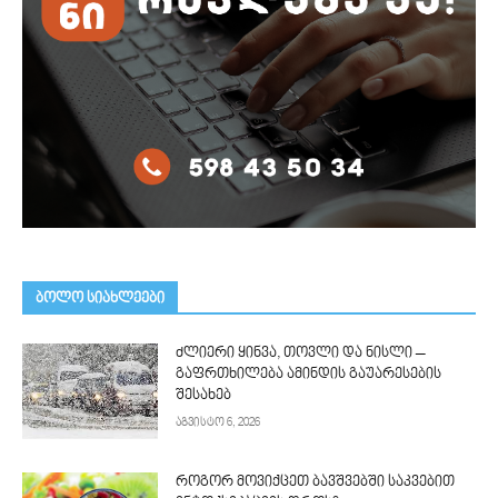
ᲑᲝᲚᲝ ᲡᲘᲐᲮᲚᲔᲔᲑᲘ
ძლიერი ყინვა, თოვლი და ნისლი –
გაფრთხილება ამინდის გაუარესების
შესახებ
აგვისტო 6, 2026
როგორ მოვიქცეთ ბავშვებში საკვებით