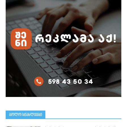
ᲑᲝᲚᲝ ᲡᲘᲐᲮᲚᲔᲔᲑᲘ