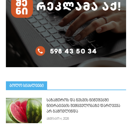
ᲑᲝᲚᲝ ᲡᲘᲐᲮᲚᲔᲔᲑᲘ
საზამთროს და ნესვის ნიმუშებში
ნიტრატების შემცველობაზე დარღვევა
არ გამოვლინდა
აგვისტო 4, 2026