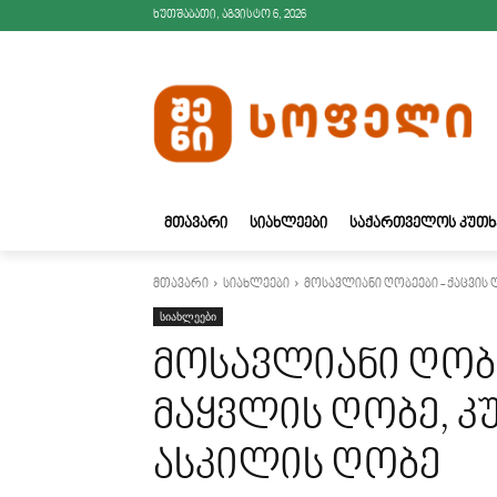
ხუთშაბათი, აგვისტო 6, 2026
ᲛᲗᲐᲕᲐᲠᲘ
ᲡᲘᲐᲮᲚᲔᲔᲑᲘ
ᲡᲐᲥᲐᲠᲗᲕᲔᲚᲝᲡ ᲙᲣᲗᲮ
მთავარი
სიახლეები
მოსავლიანი ღობეები - ქაცვის 
სიახლეები
მოსავლიანი ღობე
მაყვლის ღობე, კ
ასკილის ღობე