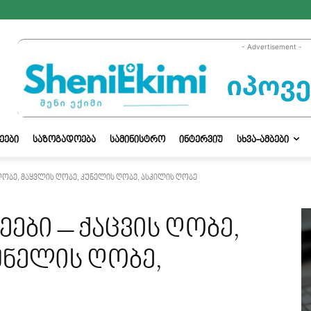
- Advertisement -
ᲔᲔᲑᲘ
ᲡᲐᲖᲝᲒᲐᲓᲝᲔᲑᲐ
ᲡᲐᲛᲘᲜᲘᲡᲢᲠᲝ
ᲘᲜᲢᲔᲠᲕᲘᲣ
ᲡᲮᲕᲐ-ᲐᲛᲑᲔᲑᲘ
ღობე, მაყვლის ღობე, კუნელის ღობე, ასკილის ღობე
ები – ქაცვის ღობე,
უნელის ღობე,