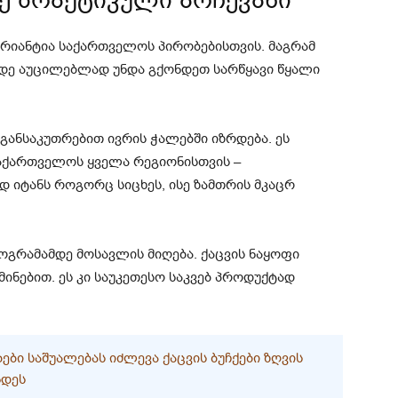
ზე პრაქტიკული არჩევანი
არიანტია საქართველოს პირობებისთვის. მაგრამ
დე აუცილებლად უნდა გქონდეთ სარწყავი წყალი
 განსაკუთრებით ივრის ჭალებში იზრდება. ეს
საქართველოს ყველა რეგიონისთვის –
 იტანს როგორც სიცხეს, ისე ზამთრის მკაცრ
ლოგრამამდე მოსავლის მიღება. ქაცვის ნაყოფი
ამინებით. ეს კი საუკეთესო საკვებ პროდუქტად
Ი ᲡᲐᲨᲣᲐᲚᲔᲑᲐᲡ ᲘᲫᲚᲔᲕᲐ ᲥᲐᲪᲕᲘᲡ ᲑᲣᲩᲥᲔᲑᲘ ᲖᲦᲕᲘᲡ
ᲜᲓᲔᲡ