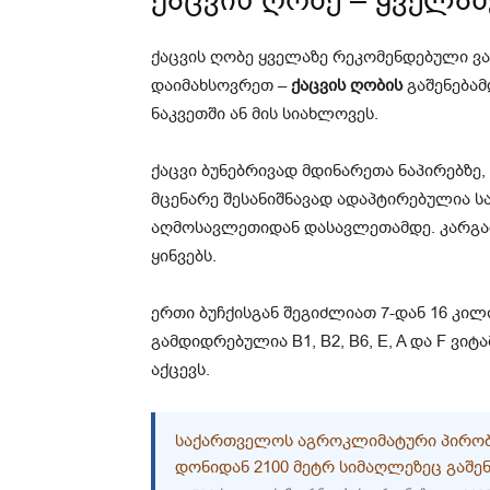
ქაცვის ღობე – ყველა
ქაცვის ღობე ყველაზე რეკომენდებული ვ
დაიმახსოვრეთ –
ქაცვის ღობის
გაშენებამ
ნაკვეთში ან მის სიახლოვეს.
ქაცვი ბუნებრივად მდინარეთა ნაპირებზე,
მცენარე შესანიშნავად ადაპტირებულია 
აღმოსავლეთიდან დასავლეთამდე. კარგად
ყინვებს.
ერთი ბუჩქისგან შეგიძლიათ 7-დან 16 კი
გამდიდრებულია B1, B2, B6, E, A და F ვიტ
აქცევს.
ᲡᲐᲥᲐᲠᲗᲕᲔᲚᲝᲡ ᲐᲒᲠᲝᲙᲚᲘᲛᲐᲢᲣᲠᲘ ᲞᲘᲠᲝᲑᲔᲑ
ᲓᲝᲜᲘᲓᲐᲜ 2100 ᲛᲔᲢᲠ ᲡᲘᲛᲐᲦᲚᲔᲖᲔᲪ ᲒᲐᲨᲔ