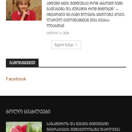
ამდენი ხნის შემდეგაც რომ ახსოვთ ჩემი
გადაცემა და ქუჩაშიც რომ მცნობენ“ –
ინტერვიუ 90-იანი წლე­ბის ყვე­ლა­ზე პო­პუ­
ლა­რუ­ლ ტე­ლე­წამ­ყვა­ნ თეა გვა­სა­
ლიასთან
ივლისი 14, 2026
მეტის ნახვა
გამოგვყევით
Facebook
ბოლო სიახლეები
საზამთროს და ნესვის ნიმუშებში
ნიტრატების შემცველობაზე დარღვევა