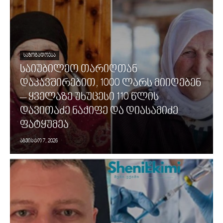
ᲡᲐᲖᲝᲒᲐᲓᲝᲔᲑᲐ
საიუბილეო თარიღთან
დაკავშირებით, 1000 ლარს მიიღებენ
– ყველაზე უხუცესი 110 წლის
დავითაძე ნაქიფე და დიასამიძე
ფატყუმეა
აგვისტო 7, 2026