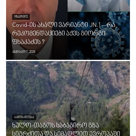
ᲘᲜᲢᲔᲠᲕᲘᲣ
Covid-ის ახალი ვარიანტი JN.1 – რა
რეკომენდაციები აქვს გიორგი
ფხაკაძეს ?
აგვისტო 7, 2026
ᲡᲐᲖᲝᲒᲐᲓᲝᲔᲑᲐ
ხულო-თაგოს საბაგირო გზა
სიგრძითა და სიმაღლით ევროპაში