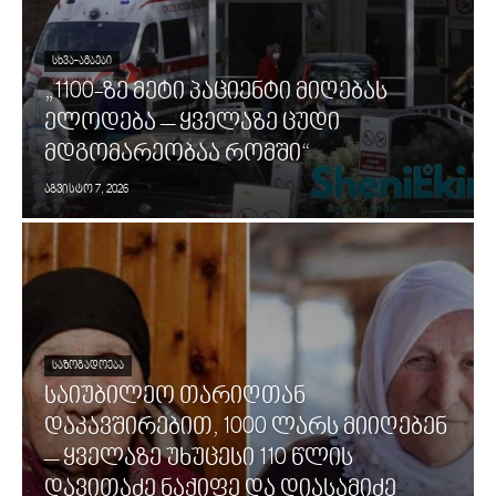
ᲡᲮᲕᲐ-ᲐᲛᲑᲔᲑᲘ
„1100-ზე მეტი პაციენტი მიღებას
ელოდება – ყველაზე ცუდი
მდგომარეობაა რომში“
აგვისტო 7, 2026
ᲡᲐᲖᲝᲒᲐᲓᲝᲔᲑᲐ
საიუბილეო თარიღთან
დაკავშირებით, 1000 ლარს მიიღებენ
– ყველაზე უხუცესი 110 წლის
დავითაძე ნაქიფე და დიასამიძე