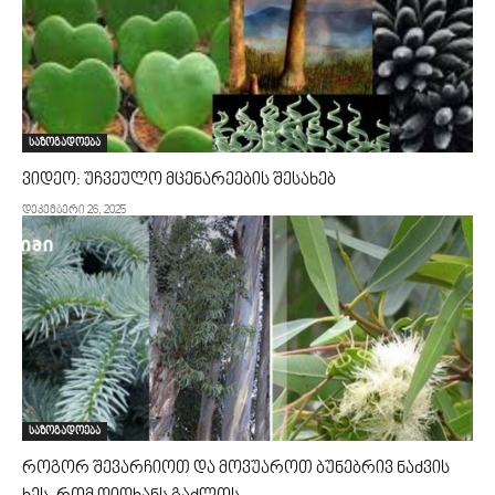
საზოგადოება
ვიდეო: უჩვეულო მცენარეების შესახებ
დეკემბერი 26, 2025
საზოგადოება
როგორ შევარჩიოთ და მოვუაროთ ბუნებრივ ნაძვის