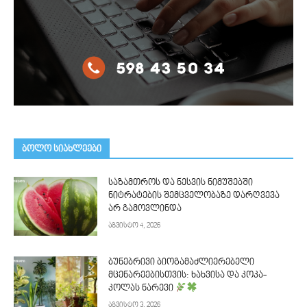
ᲑᲝᲚᲝ ᲡᲘᲐᲮᲚᲔᲔᲑᲘ
საზამთროს და ნესვის ნიმუშებში
ნიტრატების შემცველობაზე დარღვევა
არ გამოვლინდა
აგვისტო 4, 2026
ბუნებრივი ბიოგამაძლიერებელი
მცენარეებისთვის: ხახვისა და კოკა-
კოლას ნარევი
აგვისტო 3, 2026