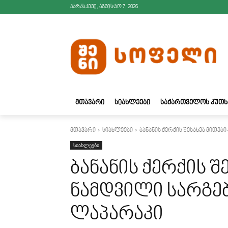
პარასკევი, აგვისტო 7, 2026
ᲛᲗᲐᲕᲐᲠᲘ
ᲡᲘᲐᲮᲚᲔᲔᲑᲘ
ᲡᲐᲥᲐᲠᲗᲕᲔᲚᲝᲡ ᲙᲣᲗᲮ
მთავარი
სიახლეები
ბანანის ქერქის შესახებ მითე
სიახლეები
ბანანის ქერქის შ
ნამდვილი სარგე
ლაპარაკი