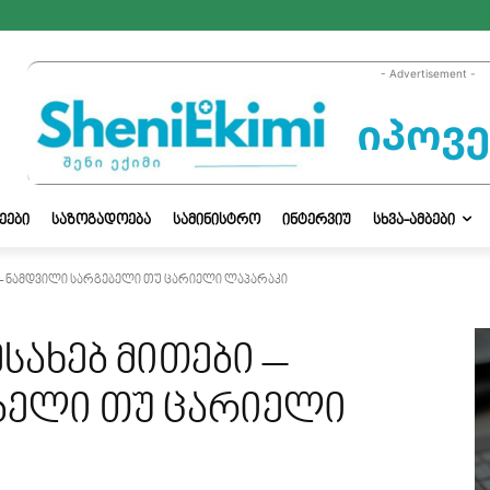
- Advertisement -
ᲔᲔᲑᲘ
ᲡᲐᲖᲝᲒᲐᲓᲝᲔᲑᲐ
ᲡᲐᲛᲘᲜᲘᲡᲢᲠᲝ
ᲘᲜᲢᲔᲠᲕᲘᲣ
ᲡᲮᲕᲐ-ᲐᲛᲑᲔᲑᲘ
ბი - ნამდვილი სარგებელი თუ ცარიელი ლაპარაკი
ესახებ მითები –
ბელი თუ ცარიელი