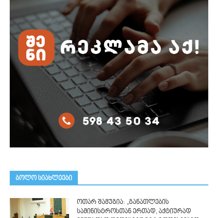
ᲑᲝᲚᲝ ᲡᲘᲐᲮᲚᲔᲔᲑᲘ
ოთარ შამუგია: „განათლების
სამინისტროსთან ერთად, აქტიურად