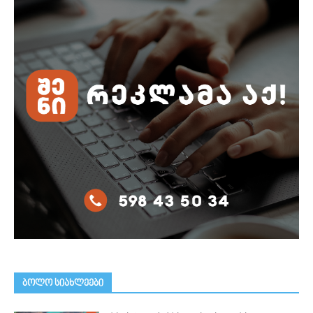
ᲑᲝᲚᲝ ᲡᲘᲐᲮᲚᲔᲔᲑᲘ