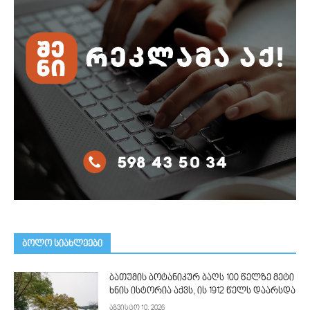
ᲑᲝᲚᲝ ᲡᲘᲐᲮᲚᲔᲔᲑᲘ
ბათუმის ბოტანიკურ ბაღს 100 წელზე მეტი
ხნის ისტორია აქვს, ის 1912 წელს დაარსდა
აგვისტო 10, 2026