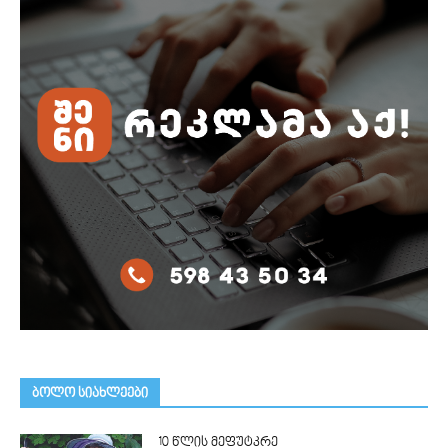
ᲑᲝᲚᲝ ᲡᲘᲐᲮᲚᲔᲔᲑᲘ
10 წლის მეფუტკრე