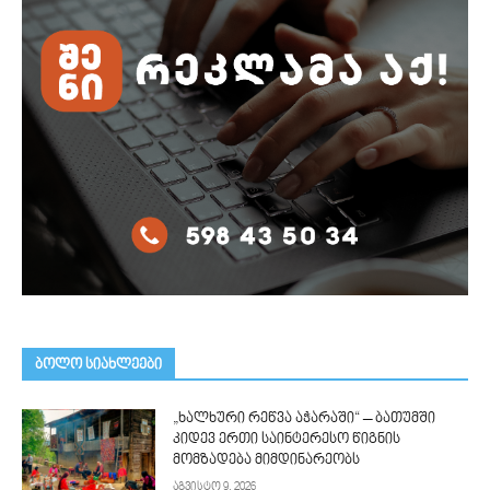
ᲑᲝᲚᲝ ᲡᲘᲐᲮᲚᲔᲔᲑᲘ
„ხალხური რეწვა აჭარაში“ – ბათუმში
კიდევ ერთი საინტერესო წიგნის
მომზადება მიმდინარეობს
აგვისტო 9, 2026