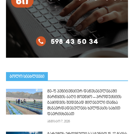
ᲑᲝᲚᲝ ᲡᲘᲐᲮᲚᲔᲔᲑᲘ
მე-15 პენიტენციურ დაწესებულებაში
მარწყვის ბაღი მოეწყო – პროდუქციის
გაყიდვის შედეგად მიღებული თანხა
მსჯავრდადებულებს ხელფასის სახით
დაერიცხებათ
აგვისტო 7, 2026