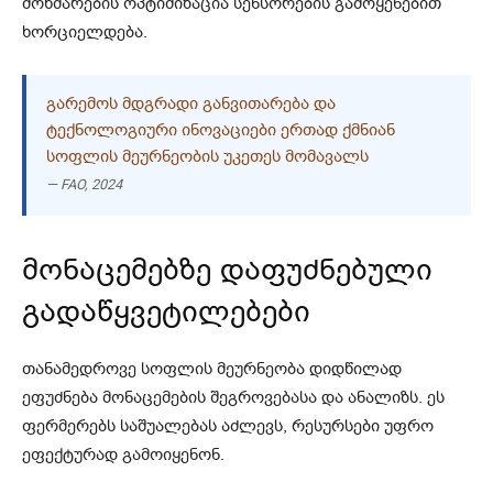
მოხმარების ოპტიმიზაცია სენსორების გამოყენებით
ხორციელდება.
ᲒᲐᲠᲔᲛᲝᲡ ᲛᲓᲒᲠᲐᲓᲘ ᲒᲐᲜᲕᲘᲗᲐᲠᲔᲑᲐ ᲓᲐ
ᲢᲔᲥᲜᲝᲚᲝᲒᲘᲣᲠᲘ ᲘᲜᲝᲕᲐᲪᲘᲔᲑᲘ ᲔᲠᲗᲐᲓ ᲥᲛᲜᲘᲐᲜ
ᲡᲝᲤᲚᲘᲡ ᲛᲔᲣᲠᲜᲔᲝᲑᲘᲡ ᲣᲙᲔᲗᲔᲡ ᲛᲝᲛᲐᲕᲐᲚᲡ
— FAO, 2024
მონაცემებზე დაფუძნებული
გადაწყვეტილებები
თანამედროვე სოფლის მეურნეობა დიდწილად
ეფუძნება მონაცემების შეგროვებასა და ანალიზს. ეს
ფერმერებს საშუალებას აძლევს, რესურსები უფრო
ეფექტურად გამოიყენონ.