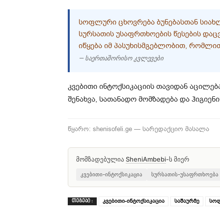
ᲡᲝᲤᲚᲣᲠᲘ ᲪᲮᲝᲕᲠᲔᲑᲐ ᲑᲣᲜᲔᲑᲐᲡᲗᲐᲜ ᲡᲘᲐᲮᲚᲝ
ᲡᲣᲠᲡᲐᲗᲘᲡ ᲣᲡᲐᲤᲠᲗᲮᲝᲔᲑᲘᲡ ᲬᲔᲡᲔᲑᲘᲡ ᲓᲐᲪᲕᲐ
ᲘᲬᲧᲔᲑᲐ ᲘᲛ ᲞᲐᲡᲣᲮᲘᲡᲛᲒᲔᲑᲚᲝᲑᲘᲗ, ᲠᲝᲛᲚᲘᲗ
— საერთაშორისო კვლევები
კვებითი ინტოქსიკაციის თავიდან აცილებ
შენახვა, სათანადო მომზადება და ჰიგიენი
წყარო: shenisofeli.ge — სარედაქციო მასალა
მომზადებულია
SheniAmbebi
-ს მიერ
კვებითი-ინტოქსიკაცია
სურსათის-უსაფრთხოება
კვებითი-ინტოქსიკაცია
საშაურმე
სოფ
ᲗᲔᲒᲔᲑᲘ :