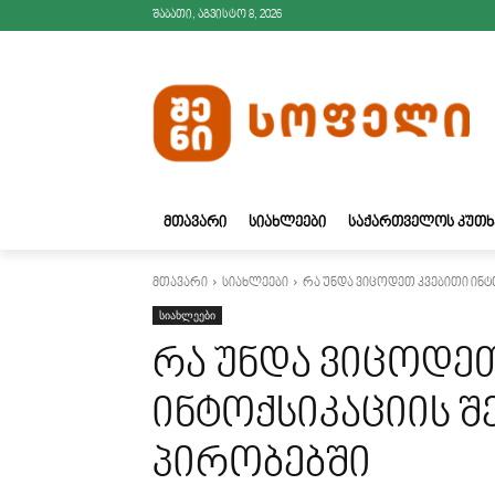
შაბათი, აგვისტო 8, 2026
ᲛᲗᲐᲕᲐᲠᲘ
ᲡᲘᲐᲮᲚᲔᲔᲑᲘ
ᲡᲐᲥᲐᲠᲗᲕᲔᲚᲝᲡ ᲙᲣᲗᲮ
მთავარი
სიახლეები
რა უნდა ვიცოდეთ კვებითი ინტ
სიახლეები
რა უნდა ვიცოდეთ
ინტოქსიკაციის შ
პირობებში