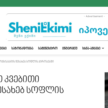
- Advertisement -
ᲔᲔᲑᲘ
ᲡᲐᲖᲝᲒᲐᲓᲝᲔᲑᲐ
ᲡᲐᲛᲘᲜᲘᲡᲢᲠᲝ
ᲘᲜᲢᲔᲠᲕᲘᲣ
ᲡᲮᲕᲐ-ᲐᲛᲑᲔᲑᲘ
ოქსიკაციის შესახებ სოფლის პირობებში
 კვებითი
ესახებ სოფლის