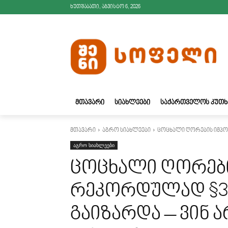
ხუთშაბათი, აგვისტო 6, 2026
ᲛᲗᲐᲕᲐᲠᲘ
ᲡᲘᲐᲮᲚᲔᲔᲑᲘ
ᲡᲐᲥᲐᲠᲗᲕᲔᲚᲝᲡ ᲙᲣᲗᲮ
მთავარი
აგრო სიახლეები
ცოცხალი ღორების იმპორ
აგრო სიახლეები
ცოცხალი ღორებ
რეკორდულად $33
გაიზარდა – ვინ 