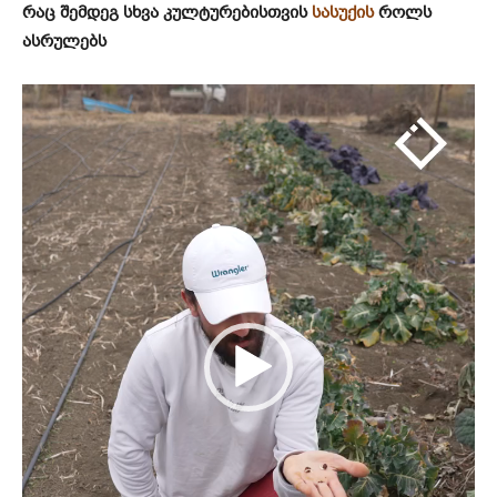
რაც შემდეგ სხვა კულტურებისთვის
სასუქის
როლს
ასრულებს
ვ
ი
დ
ე
ო
დ
ა
მ
კ
ვ
რ
ე
ლ
ი