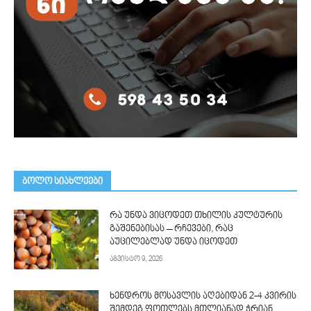
ᲑᲝᲚᲝ ᲡᲘᲐᲮᲚᲔᲔᲑᲘ
რა უნდა ვიცოდეთ თხილის კულტურის
გაშენებისას – რჩევები, რაც
აუცილებლად უნდა იცოდეთ
აგვისტო 9, 2026
ხენდროს მოსავლის აღე­ბიდან 2-4 კვირის
შემდეგ ფოთლებს მთლი­ანად ჭრიან