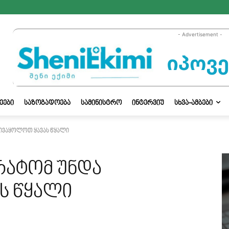
- Advertisement -
ᲔᲔᲑᲘ
ᲡᲐᲖᲝᲒᲐᲓᲝᲔᲑᲐ
ᲡᲐᲛᲘᲜᲘᲡᲢᲠᲝ
ᲘᲜᲢᲔᲠᲕᲘᲣ
ᲡᲮᲕᲐ-ᲐᲛᲑᲔᲑᲘ
 მივაყოლოთ ყავას წყალი
 რატომ უნდა
ს წყალი