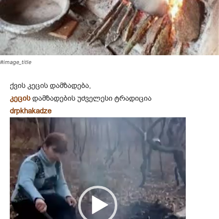
#image_title
ქვის კეცის დამზადება,
კეცის
დამზადების უძველესი ტრადიცია
drpkhakadze
ვ
ი
დ
ე
ო
დ
ა
მ