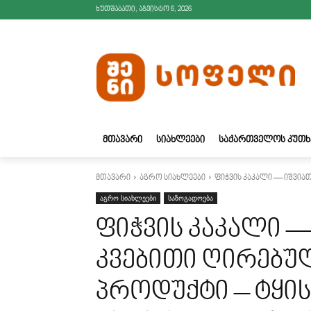
ხუთშაბათი, აგვისტო 6, 2026
ᲛᲗᲐᲕᲐᲠᲘ
ᲡᲘᲐᲮᲚᲔᲔᲑᲘ
ᲡᲐᲥᲐᲠᲗᲕᲔᲚᲝᲡ ᲙᲣᲗᲮ
მთავარი
აგრო სიახლეები
ფიჭვის კაკალი — იშვიათ
აგრო სიახლეები
საზოგადოება
ფიჭვის კაკალი —
კვებითი ღირებულ
პროდუქტი – ტყი