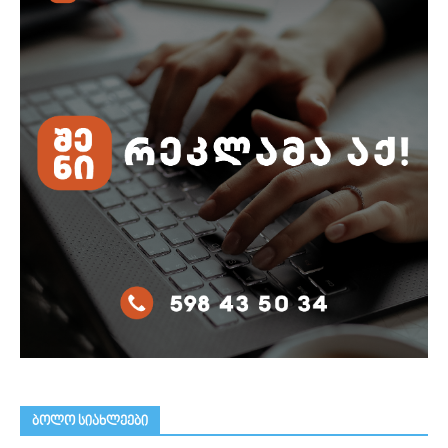
ᲑᲝᲚᲝ ᲡᲘᲐᲮᲚᲔᲔᲑᲘ