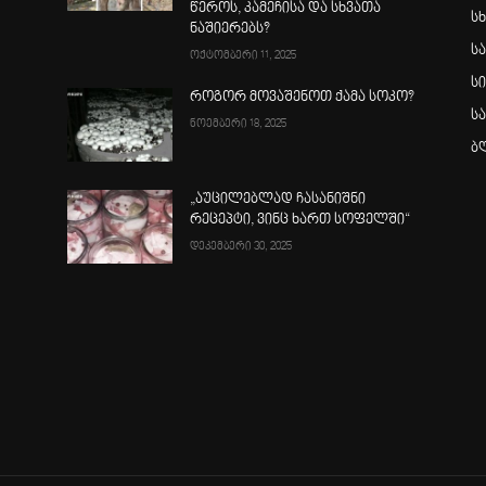
წეროს, კამეჩისა და სხვათა
სხ
ნაშიერებს?
ს
ოქტომბერი 11, 2025
ს
როგორ მოვაშენოთ ქამა სოკო?
ს
ნოემბერი 18, 2025
ბ
„აუცილებლად ჩასანიშნი
რეცეპტი, ვინც ხართ სოფელში“
დეკემბერი 30, 2025
ა