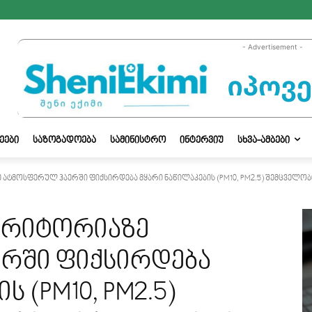
- Advertisement -
ᲔᲔᲑᲘ
ᲡᲐᲖᲝᲒᲐᲓᲝᲔᲑᲐ
ᲡᲐᲛᲘᲜᲘᲡᲢᲠᲝ
ᲘᲜᲢᲔᲠᲕᲘᲣ
ᲡᲮᲕᲐ-ᲐᲛᲑᲔᲑᲘ
მოსფერულ ჰაერში ფიქსირდება მყარი ნაწილაკების (PM10, PM2.5) შემცველობის 
ერიტორიაზე
რში ფიქსირდება
 (PM10, PM2.5)