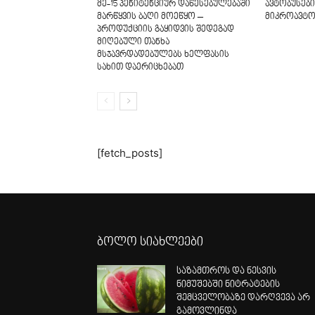
მე-15 პენიტენციურ დაწესებულებაში
ავტობუსებ
მარწყვის ბაღი მოეწყო –
მიკროავტო
პროდუქციის გაყიდვის შედეგად
მიღებული თანხა
მსჯავრდადებულებს ხელფასის
სახით დაერიცხებათ
[fetch_posts]
ბოლო სიახლეები
საზამთროს და ნესვის
ნიმუშებში ნიტრატების
შემცველობაზე დარღვევა არ
გამოვლინდა