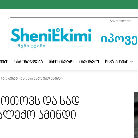
- Advertisement -
ᲔᲔᲑᲘ
ᲡᲐᲖᲝᲒᲐᲓᲝᲔᲑᲐ
ᲡᲐᲛᲘᲜᲘᲡᲢᲠᲝ
ᲘᲜᲢᲔᲠᲕᲘᲣ
ᲡᲮᲕᲐ-ᲐᲛᲑᲔᲑᲘ
ა სად შენარჩუნდება უნალექო ამინდი
 მოთოვს და სად
ნალექო ამინდი