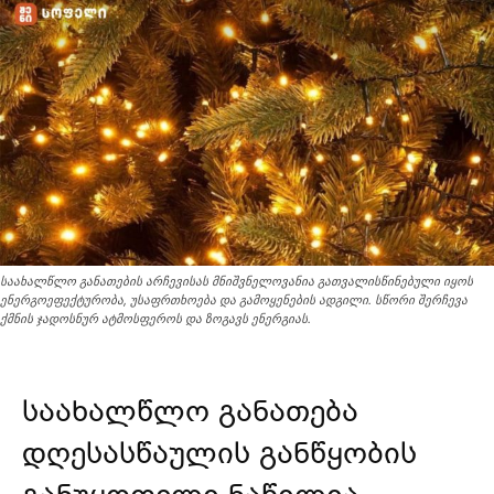
საახალწლო განათების არჩევისას მნიშვნელოვანია გათვალისწინებული იყოს
ენერგოეფექტურობა, უსაფრთხოება და გამოყენების ადგილი. სწორი შერჩევა
ქმნის ჯადოსნურ ატმოსფეროს და ზოგავს ენერგიას.
საახალწლო განათება
დღესასწაულის განწყობის