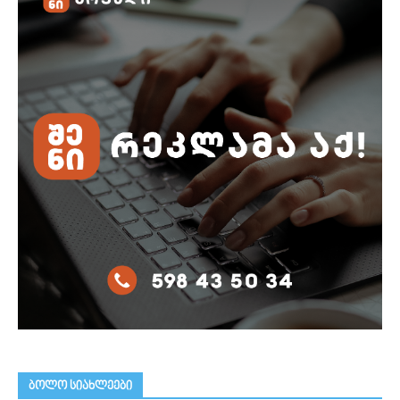
ᲑᲝᲚᲝ ᲡᲘᲐᲮᲚᲔᲔᲑᲘ