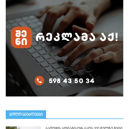
ᲑᲝᲚᲝ ᲡᲘᲐᲮᲚᲔᲔᲑᲘ
ბათუმის ბოტანიკურ ბაღს 100 წელზე მეტი