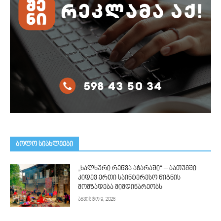
ᲑᲝᲚᲝ ᲡᲘᲐᲮᲚᲔᲔᲑᲘ
„ხალხური რეწვა აჭარაში“ – ბათუმში
კიდევ ერთი საინტერესო წიგნის
მომზადება მიმდინარეობს
აგვისტო 9, 2026