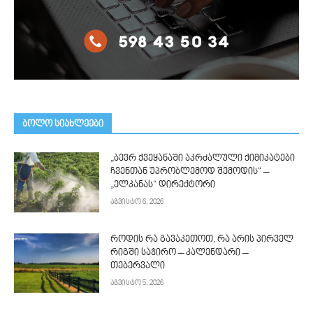
ᲑᲝᲚᲝ ᲡᲘᲐᲮᲚᲔᲔᲑᲘ
„ბევრ ქვეყანაში აკრძალული ქიმიკატები
ჩვენთან უპრობლემოდ შემოდის“ –
„ელკანას“ დირექტორი
აგვისტო 6, 2026
როდის რა გავაკეთოთ, რა არის პირველ
რიგში საჭირო – კალენდარი –
თებერვალი
აგვისტო 5, 2026