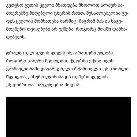
კე­თე­სო გუ­დის ყვე­ლი მზად­დე­ბა მხო­ლოდ ალ­პურ სა­
ძოვ­რებ­ზე მი­ღე­ბუ­ლი ცხვრის რძით. შე­საძ­ლე­ბე­ლია გუ­
დის ყვე­ლის მომ­ზა­დე­ბა ბარ­შიც, მაგ­რამ მას ის სა­გე­
მოვ­ნე­ბო თვი­სე­ბე­ბი არ ექ­ნე­ბა, რო­გორც მთა­ში დამ­ზა­
დე­ბულს.
ტრადიციულ გუდის ყველს ისე არაფერი უხდება,
როგორც კახური მეთოდით, ქვევრში ექვსი თვის
განმავლობაში დავარგებული რქაწითელი. ეს ცნობლი
წყვილია, კახური ღვინისა და თუშური ყველის
„მეგობრობა” საუკუნეებია მოდის.