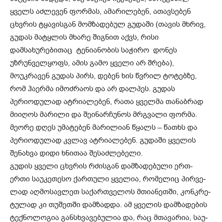
ყველს აძლევენ ფორმას, ამარილებენ, ათავსებენ
ცხვრის ტყავისგან მომზადებულ გუდაში (თავის მხრივ,
გუდას მატყლის მხარე შიგნით აქვს, რისი
დამსახურებითაც ტენიანობის საჭირო დონეს
უზრუნველყოფს, ამის გამო ყველი არ შრება),
მოუკრავენ გუდას პირს, დებენ ხის წვრილ ტოტებზე,
რომ ჰაერმა იმოძრაოს და არ დალპეს. გუდას
პერიოდულად ატრიალებენ, რათა ყველმა თანაბრად
მიიღოს მარილი და შეინარჩუნოს მრგვალი ფორმა.
მეორე დღეს უმატებენ მარილიან წყალს – წათხს და
პერიოდულად კვლავ ატრიალებენ. გუდაში ყველის
შენახვა დიდი ხნითაა შესაძლებელი.
გუ­დის ყვე­ლი ცხვრის რძის­გან დამ­ზა­დე­ბუ­ლი ერთ-
ერთი სა­უ­კე­თე­სო ქარ­თუ­ლი ყვე­ლია, რო­მე­ლიც პირ­ვე­
ლად აღ­მო­სავ­ლეთ სა­ქარ­თვე­ლოს მთი­ა­ნეთ­ში, კონ­კრე­
ტუ­ლად კი თუ­შეთ­ში დამ­ზად­და. ამ ყვე­ლის დამ­ზა­დე­ბის
ტექ­ნო­ლო­გია გან­სხვა­ვე­ბუ­ლია და, რაც მთა­ვა­რია, სა­უ­