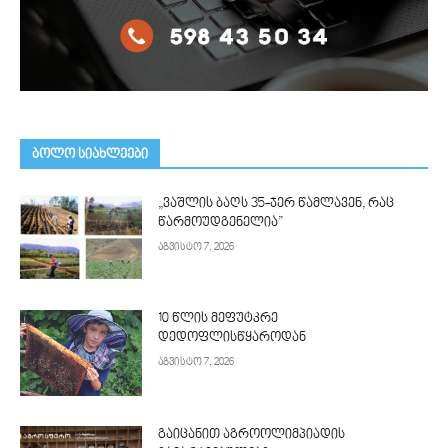
ᲑᲝᲚᲝ ᲡᲘᲐᲮᲚᲔᲔᲑᲘ
„ვაშლის ბაღს 35-ჯერ წამლავენ, რაც
წარმოუდგენელია”
აგვისტო 7, 2026
10 წლის მეფუტკრე
დედოფლისწყაროდან
აგვისტო 7, 2026
გაიცანით აგროოლიმპიადის