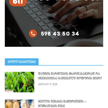
ᲑᲝᲚᲝ ᲡᲘᲐᲮᲚᲔᲔᲑᲘ
დაფნის წარმოების მხარდასაჭერად რა
ინვესტიციაა გაშვებული დონორის მიერ?
აგვისტო 10, 2026
ყველის შენახვა ზამთრითვის –
მომზადების წესი