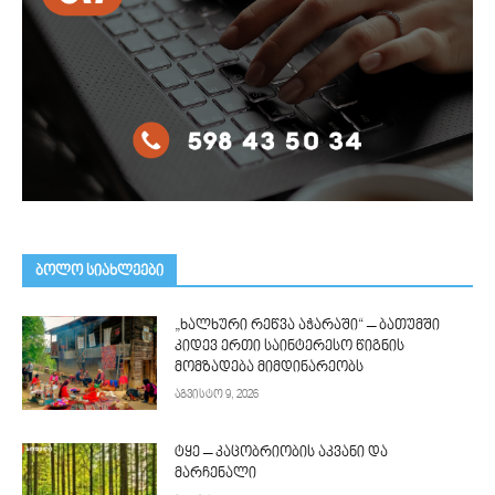
ᲑᲝᲚᲝ ᲡᲘᲐᲮᲚᲔᲔᲑᲘ
„ხალხური რეწვა აჭარაში“ – ბათუმში
კიდევ ერთი საინტერესო წიგნის
მომზადება მიმდინარეობს
აგვისტო 9, 2026
ტყე – კაცობრიობის აკვანი და
მარჩენალი