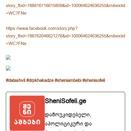
story_fbid=788816716615809&id=100064624636255&mibextid
=WC7FNe
https://www.facebook.com/story.php?
story_fbid=788762046621276&id=100064624636255&mibextid
=WC7FNe
#datashvil
#drpkhakadze
#sheniambebi
#shenisofeli
SheniSofeli.ge
დამოუკიდებელი,
აპოლიტიკური და