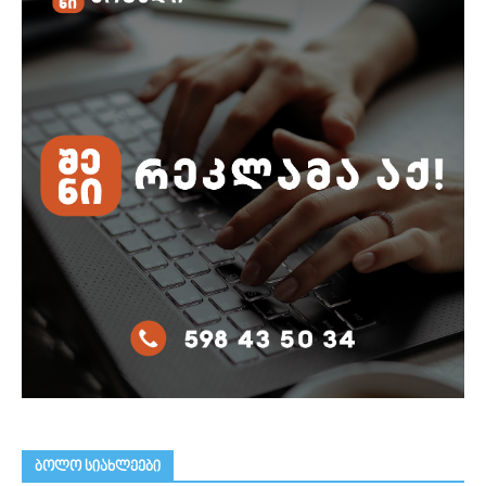
ᲑᲝᲚᲝ ᲡᲘᲐᲮᲚᲔᲔᲑᲘ