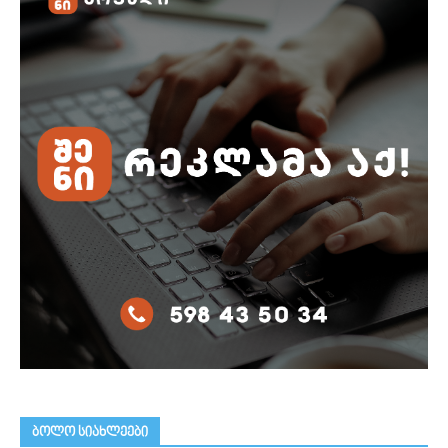
ᲑᲝᲚᲝ ᲡᲘᲐᲮᲚᲔᲔᲑᲘ