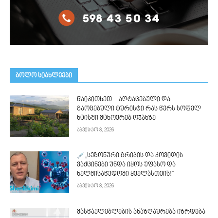
ᲑᲝᲚᲝ ᲡᲘᲐᲮᲚᲔᲔᲑᲘ
წაიკითხეთ – აღტაცებული და
გაოცებული ტურისტი რას წერს სოფელ
ხცისში მცხოვრებ ოჯახზე
აგვისტო 8, 2026
„სეზონური გრიპის და კოვიდის
ვაქცინები უნდა იყოს უფასო და
ხელმისაწვდომი ყველასთვის!“
აგვისტო 8, 2026
მასწავლებლების ანაზღაურება იზრდება