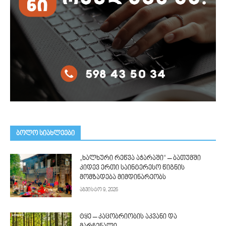
ᲑᲝᲚᲝ ᲡᲘᲐᲮᲚᲔᲔᲑᲘ
„ხალხური რეწვა აჭარაში“ – ბათუმში
კიდევ ერთი საინტერესო წიგნის
მომზადება მიმდინარეობს
აგვისტო 9, 2026
ტყე – კაცობრიობის აკვანი და