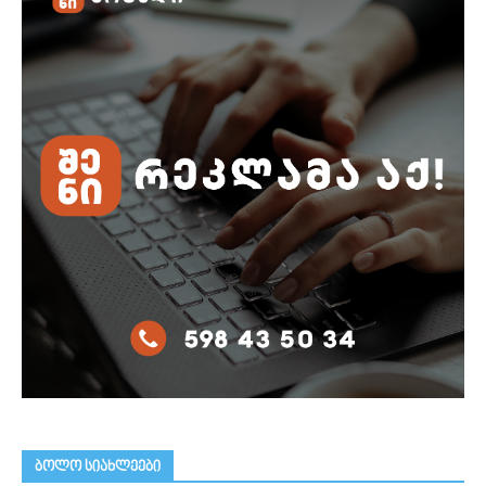
ᲑᲝᲚᲝ ᲡᲘᲐᲮᲚᲔᲔᲑᲘ