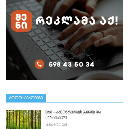
ᲑᲝᲚᲝ ᲡᲘᲐᲮᲚᲔᲔᲑᲘ
ტყე – კაცობრიობის აკვანი და
მარჩენალი
აგვისტო 9, 2026