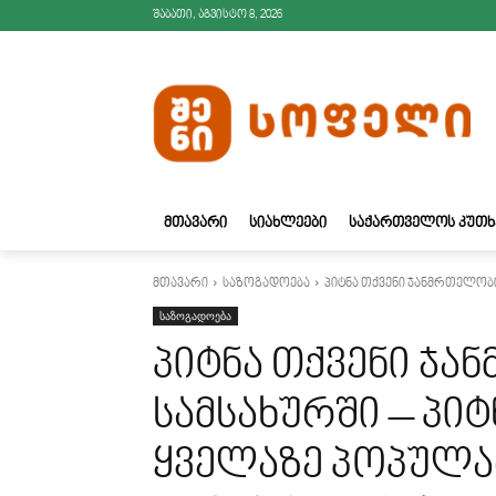
შაბათი, აგვისტო 8, 2026
ᲛᲗᲐᲕᲐᲠᲘ
ᲡᲘᲐᲮᲚᲔᲔᲑᲘ
ᲡᲐᲥᲐᲠᲗᲕᲔᲚᲝᲡ ᲙᲣᲗᲮ
მთავარი
საზოგადოება
პიტნა თქვენი ჯანმრთელობ
საზოგადოება
პიტნა თქვენი ჯ
სამსახურში – პი
ყველაზე პოპულ