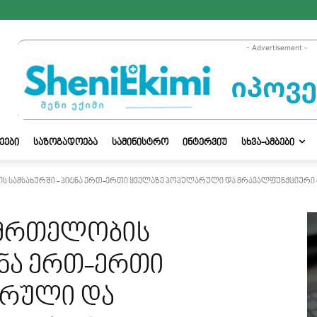
- Advertisement -
ᲔᲔᲑᲘ
ᲡᲐᲖᲝᲒᲐᲓᲝᲔᲑᲐ
ᲡᲐᲛᲘᲜᲘᲡᲢᲠᲝ
ᲘᲜᲢᲔᲠᲕᲘᲣ
ᲡᲮᲕᲐ-ᲐᲛᲑᲔᲑᲘ
ის სამსახურში - პიტნა ერთ-ერთი ყველაზე პოპულარული და მრავალფუნქციური
ანმრთელობის
ტნა ერთ-ერთი
არული და