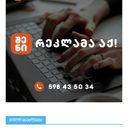
ᲑᲝᲚᲝ ᲡᲘᲐᲮᲚᲔᲔᲑᲘ