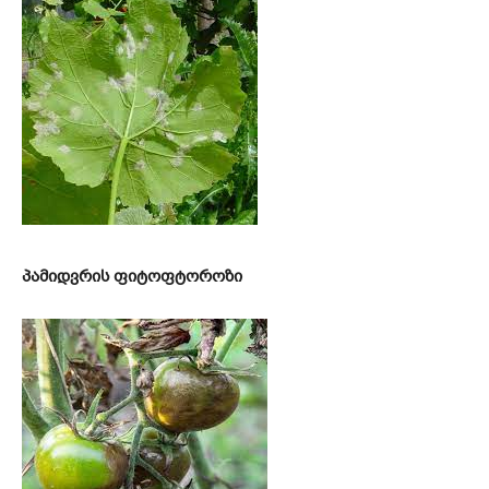
პამიდვრის ფიტოფტოროზი