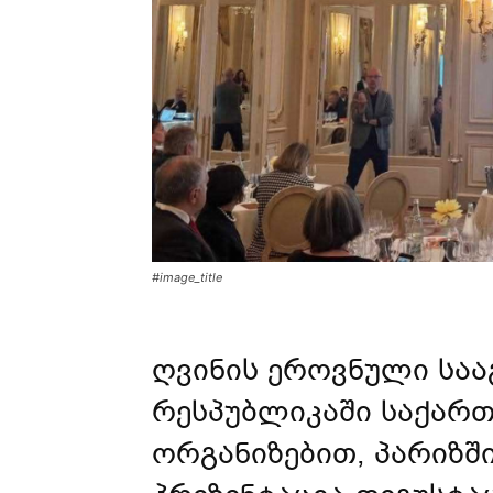
#image_title
ღვინის ეროვნული საა
რესპუბლიკაში საქარ
ორგანიზებით, პარიზშ