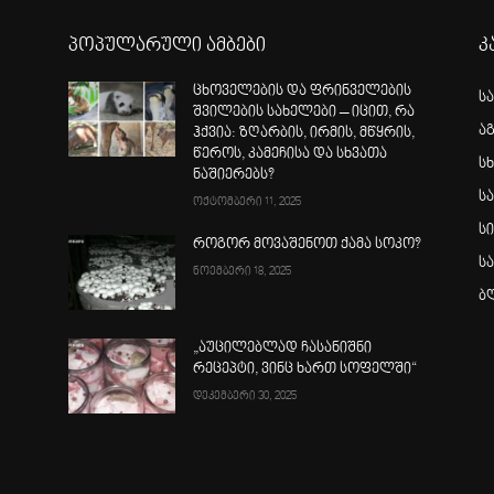
პოპულარული ამბები
კ
ცხოველების და ფრინველების
ს
შვილების სახელები – იცით, რა
ა
ჰქვია: ზღარბის, ირმის, მწყრის,
წეროს, კამეჩისა და სხვათა
სხ
ნაშიერებს?
ს
ოქტომბერი 11, 2025
ს
როგორ მოვაშენოთ ქამა სოკო?
ს
ნოემბერი 18, 2025
ბ
„აუცილებლად ჩასანიშნი
რეცეპტი, ვინც ხართ სოფელში“
დეკემბერი 30, 2025
ა