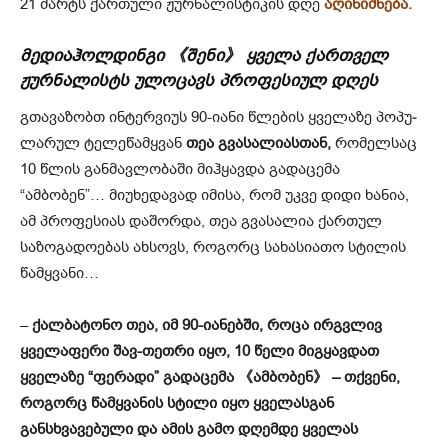
21 მარტს ქართული ჟურნალისტიკის დღე
აღინიშნება.
მედიაჰოლდინგი 《შენი》 ყველა ქართველ
ჟურნალისტს ულოცავს პროფესიულ დღეს ️
გთავაზობთ ინტერვიუს 90-იანი წლე­ბის ყვე­ლა­ზე პო­პუ­
ლა­რუ­ლ ტე­ლე­წამ­ყვა­ნ
თეა გვა­სა­ლიასთან,
რომელსაც
10 წლის განმავლობაში მიჰყავდა გადაცემა
“ამბობენ”… მიუხედავად იმისა, რომ უკვე დიდი ხანია,
ამ პროფესიას დაშორდა, თეა გვასალია ქართულ
საზოგადოებას ახსოვს, როგორც სახასიათო სტილის
წამყვანი…
–
ქალბატონო თეა, იმ 90-იანებში, როცა ირგვლივ
ყველაფერი შავ-თეთრი იყო, 10 წელი მიგყავდათ
ყველაზე “ფერადი” გადაცემა 《ამბობენ》 – თქვენი,
როგორც წამყვანის სტილი იყო ყველასგან
განსხვავებული და ამის გამო დღემდე ყველას