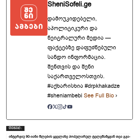
SheniSofeli.ge
დამოუკიდებელი,
აპოლიტიკური და
ნეიტრალური მედია —
ფაქტებზე დაფუძნებული
სანდო ინფორმაცია.
შენთვის და შენი
საქართველოსთვის.
#აქხარისხია #drpkhakadze
#sheniambebi
See Full Bio
ᲗᲔᲒᲔᲑᲘ :
ინტერვიუ 90-იანი წლე­ბის ყვე­ლა­ზე პო­პუ­ლა­რუ­ლ ტე­ლე­წამ­ყვა­ნ თეა გვა­