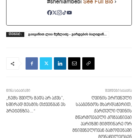
#sheniambebi
See Full Bio
გაიცანით ლია მუმლაძე - ვარდების ბაღიდან...
ᲗᲔᲒᲔᲑᲘ :
წინა სტატიაში
შემდეგი სტატია
„ჩემს შვილს მადა არ აქვს”,
ღვინის ეროვნული
ხში­რად მეს­მის თქვენ­გან ეს
სააგენტოს მხარდაჭერით,
პრე­ტენ­ზია…“
ქართული ღვინის
მწარმოებელი კომპანიები
პარიზში მიმდინარე ორ
მნიშვნელოვან გამოფენაში
მონაწილეობენ