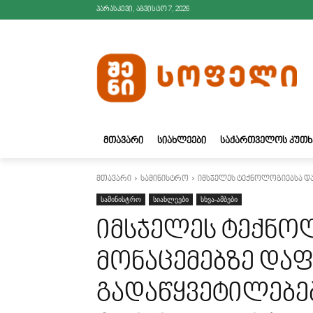
პარასკევი, აგვისტო 7, 2026
ᲛᲗᲐᲕᲐᲠᲘ
ᲡᲘᲐᲮᲚᲔᲔᲑᲘ
ᲡᲐᲥᲐᲠᲗᲕᲔᲚᲝᲡ ᲙᲣᲗᲮ
მთავარი
სამინისტრო
იმსჯელეს ტექნოლოგიებსა დ
სამინისტრო
სიახლეები
სხვა-ამბები
იმსჯელეს ტექნო
მონაცემებზე და
გადაწყვეტილებე