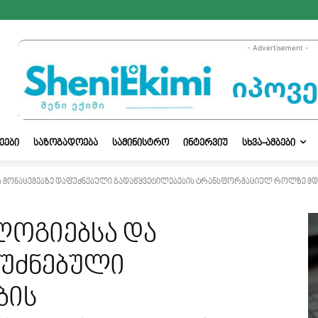
- Advertisement -
ᲔᲔᲑᲘ
ᲡᲐᲖᲝᲒᲐᲓᲝᲔᲑᲐ
ᲡᲐᲛᲘᲜᲘᲡᲢᲠᲝ
ᲘᲜᲢᲔᲠᲕᲘᲣ
ᲡᲮᲕᲐ-ᲐᲛᲑᲔᲑᲘ
ა მონაცემებზე დაფუძნებული გადაწყვეტილებების ტრანსფორმაციულ როლზე მდ
ლოგიებსა და
ფუძნებული
ბის