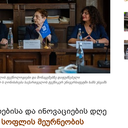
ცვლის ტექნოლოგიები და მონაცემებზე დაფუძნებული
ს ღონისძიება საქართველოს ტექნიკურ უნივერსიტეტში ხაზს უსვამს
რებისა და ინოვაციების დღე
 სოფლის მეურნეობის