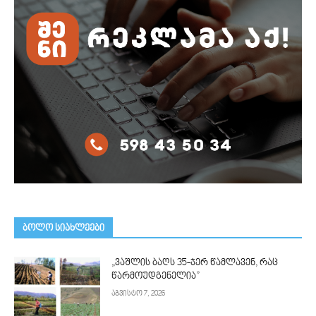
ᲑᲝᲚᲝ ᲡᲘᲐᲮᲚᲔᲔᲑᲘ
„ვაშლის ბაღს 35-ჯერ წამლავენ, რაც
წარმოუდგენელია”
აგვისტო 7, 2026