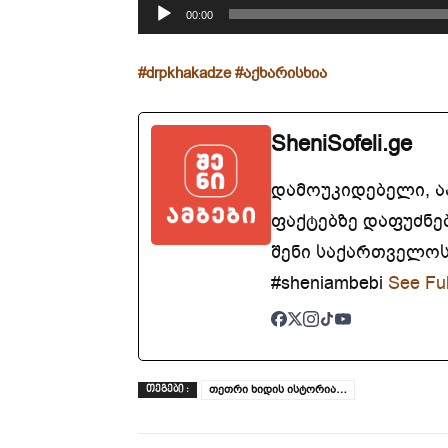
00:00
ი
#drpkhakadze #აქხარისხია
SheniSofeli.ge
დამოუკიდებელი, 
ფაქტებზე დაფუძნე
შენი საქართველოსთ
#sheniambebi
See Ful
თეთრი ხიდის ისტორია…
ᲗᲔᲒᲔᲑᲘ :